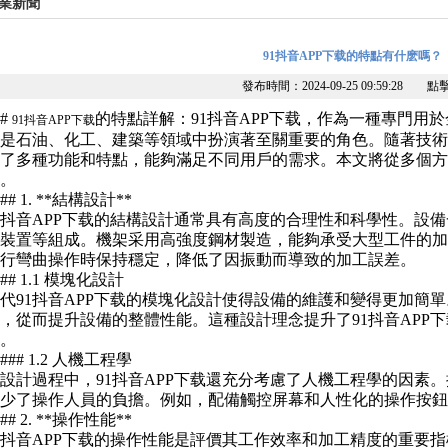
業新聞
91抖音APP下载的特點有什麽嗎？
發布時間：2024-09-25 09:59:28 點
##
的特點詳解：91抖音APP下载，作為一種專門用
91抖音APP下载
是石油、化工、建築等領域中扮演著至關重要的角色。隨著技術的
了多種功能和特點，能夠滿足不同用戶的需求。本文將從多個方麵
。
### 1. **結構設計**
1抖音APP下载的結構設計通常具有高度的合理性和科學性。設
裝置等組成。機架采用高強度鋼材製造，能夠承受大型工件的加
行彎曲操作時保持穩定，降低了因振動而導致的加工誤差。
### 1.1 模塊化設計
代91抖音APP下载的模塊化設計使得設備的維護和變得更加簡
，從而提升設備的整體性能。這種設計理念提升了91抖音APP
。
#### 1.2 人機工程學
設計過程中，91抖音APP下载還充分考慮了人機工程學的因素
少了操作人員的負擔。例如，配備觸控屏幕和人性化的操作按鈕
### 2. **操作性能**
1抖音APP下载的操作性能是評價其工作效率和加工精度的重要指