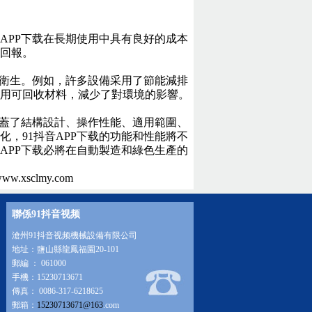
APP下载在長期使用中具有良好的成本
回報。
重衛生。例如，許多設備采用了節能減排
用可回收材料，減少了對環境的影響。
涵蓋了結構設計、操作性能、適用範圍、
，91抖音APP下载的功能和性能將不
APP下载必將在自動製造和綠色生產的
xsclmy.com
聯係91抖音视频
滄州91抖音视频機械設備有限公司
地址：鹽山縣龍鳳福園20-101
郵編 ： 061000
手機：15230713671
傳真： 0086-317-6218625
郵箱：
15230713671@163
.com