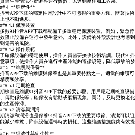
實際生產情況不斷調整運行參數，以達到較佳加工效果。
### 4. **穩定性**
1抖音APP下载的穩定性是設計中不可忽視的重要方麵。隨著技術
上也不斷進步。
#### 4.1 保護裝置
多數91抖音APP下载都配備了多重穩定保護裝置。例如，緊急
效阻止設備在運行中發生意外。此外，設備的外殼設計也考慮到
到傷害的風險。
#### 4.2 操作規範
了確保設備的穩定使用，操作人員需要接收技術培訓。現代91抖
意事項，使操作人員在進行生產時能夠遵循規範，降低事故的發
### 5. **維護與保養**
1抖音APP下载的維護與保養也是其重要特點之一。適當的維護
精度和效率。
#### 5.1 定期檢查
期檢查是維護91抖音APP下载的必要步驟。用戶應定期檢查設
、傳動係統等，確保沒有鬆動或磨損現象。同時，及時更換老化
的生產停滯。
#### 5.2 清潔與潤滑
期清潔和潤滑也是保養91抖音APP下载的重要環節。清潔可以
能減少摩擦，降低設備運轉時的損耗。這些維護措施能夠有效提升
。
### 6. **經濟性與衛生性**