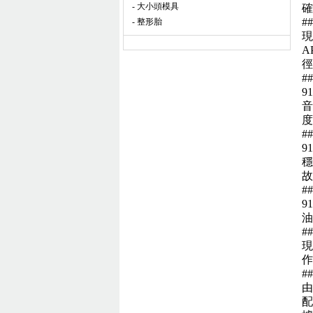
- 大小頭模具
確
#
- 整形胎
現
A
徑
#
9
音
度
#
9
穩
故
#
9
油
#
現
作
#
由
配