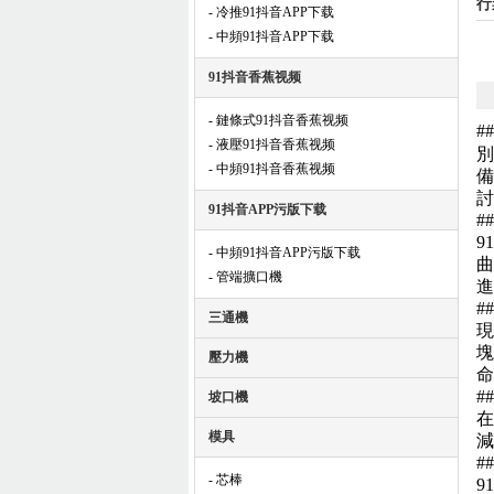
行
- 冷推91抖音APP下载
- 中頻91抖音APP下载
91抖音香蕉视频
- 鏈條式91抖音香蕉视频
#
- 液壓91抖音香蕉视频
別
- 中頻91抖音香蕉视频
備
討
91抖音APP污版下载
#
9
- 中頻91抖音APP污版下载
曲
- 管端擴口機
進
#
三通機
現
塊
壓力機
命
#
坡口機
在
模具
減
#
- 芯棒
9