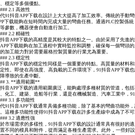
、穩定等多個優點。
#### 2.1 高效性
代91抖音APP下载在設計上大大提高了加工效率。傳統的手動彎
PP下载能夠在短時間內完成大量的彎曲任務。通過PLC控製係
等參數，機器便會自動進行加工。
#### 2.2 精確性
1抖音APP下载的高精度是其較大的特點之一。由於采用了先進的
APP下载能夠在加工過程中實時監控和調整，確保每一個彎頭
的加工能力對於需要嚴格控製質量的行業尤為重要。
#### 2.3 穩定性
1抖音APP下载的穩定性同樣是一個重要的特點。高質量的材料
定性。即使在高強度、高負載的工作環境下，91抖音APP下载
障導致的生產中斷。
### 3. **適用範圍**
1抖音APP下载的適用範圍廣泛，能夠處理多種材質的管道，包
、化工、建築、造船等行業，還是在機械製造、汽車工業中，91
#### 3.1 多功能性
代91抖音APP下载通常具備多種功能，除了基本的彎曲功能外
。這種多功能性使得91抖音APP下载在許多生產線中成為了不
#### 3.2 適應性強
於市場需求的多樣性，91抖音APP下载的設計通常具有很好的
置不同的模具和附件，從而滿足各種生產需求。此外，一些好設