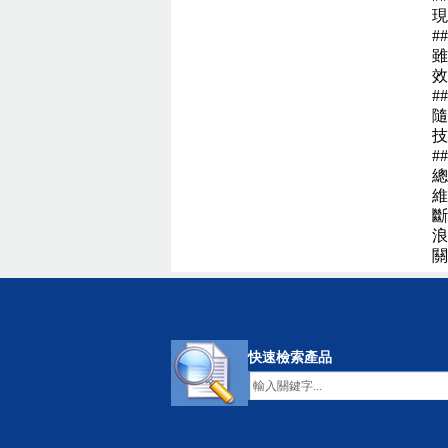
現
#
雖
效
#
隨
技
#
總
維
斷
浪
關
快速檢索產品