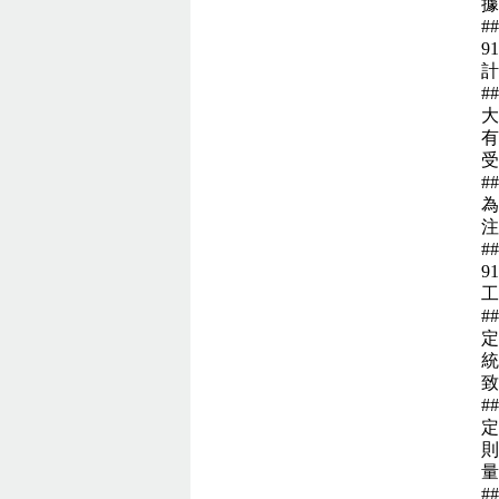
據
#
9
計
#
大
有
受
#
為
注
#
9
工
#
定
統
致
#
定
則
量
#